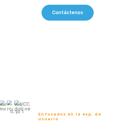
Contáctenos
os
Blog
99% de clientes felices
Enfocados en la exp. de
usuario